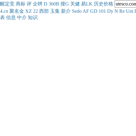
醒
定
竞
商
标
评
企
聘
D
360
B
搜
G
关健
易
LK
历史
价格
4.cn
聚名
金
XZ
22
西部
玉
集
新
介
Se
do
AF
GD
101
Dy
N
Re
Uni
表
信息
中介
知识