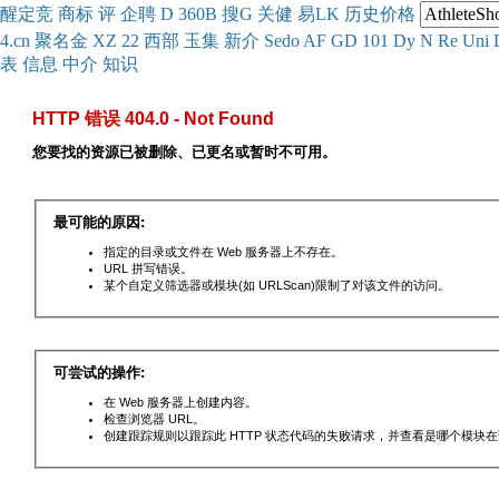
醒
定
竞
商
标
评
企
聘
D
360
B
搜
G
关健
易
LK
历史
价格
4.cn
聚名
金
XZ
22
西部
玉
集
新
介
Se
do
AF
GD
101
Dy
N
Re
Uni
表
信息
中介
知识