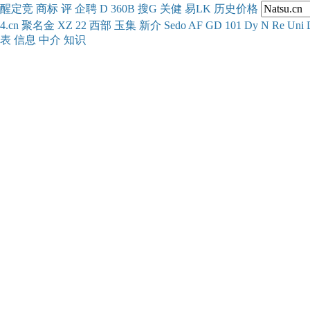
醒
定
竞
商
标
评
企
聘
D
360
B
搜
G
关健
易
LK
历史
价格
4.cn
聚名
金
XZ
22
西部
玉
集
新
介
Se
do
AF
GD
101
Dy
N
Re
Uni
表
信息
中介
知识