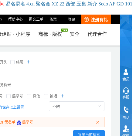
问
易名
易
名
4.cn
聚名
金
XZ
22
西部
玉
集
新
介
Se
do
AF
GD
101