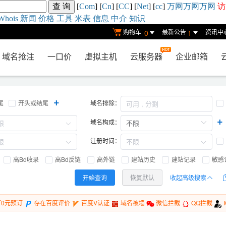
[
Com
] [
Cn
] [
CC
] [
Net
] [
cc
]
万网
万网
万网
访
Whois
新闻
价格
工具
米表
信息
中介
知识