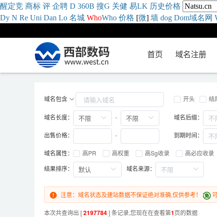
醒
定
竞
商
标
评
企
聘
D
360
B
搜
G
关健
易
LK
历史
价格
Dy
N
Re
Uni
Dan
Lo
名城
Who
Who
价格
[
微
]
墙
dog
Dom域名网