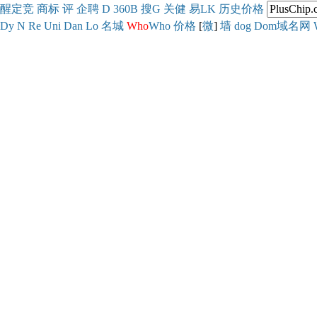
醒
定
竞
商
标
评
企
聘
D
360
B
搜
G
关健
易
LK
历史
价格
Dy
N
Re
Uni
Dan
Lo
名城
Who
Who
价格
[
微
]
墙
dog
Dom域名网