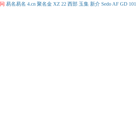
问
易名
易
名
4.cn
聚名
金
XZ
22
西部
玉
集
新
介
Se
do
AF
GD
101