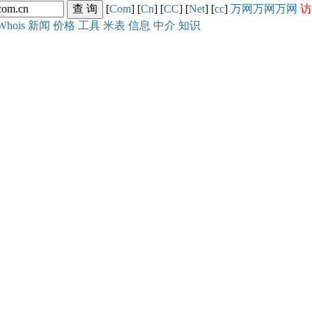
[
Com
] [
Cn
] [
CC
] [
Net
] [
cc
]
万网
万网
万网
访
Whois
新闻
价格
工具
米表
信息
中介
知识