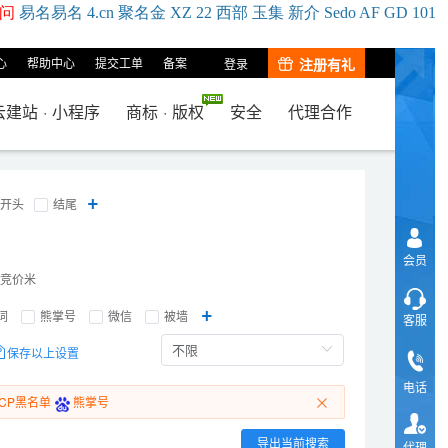
问
易名
易
名
4.cn
聚名
金
XZ
22
西部
玉
集
新
介
Se
do
AF
GD
101