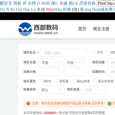
醒
定
竞
商
标
评
企
聘
D
360
B
搜
G
关健
易
LK
历史
价格
Dy
N
Re
Uni
Dan
Lo
名城
Who
Who
价格
[
微
]
墙
dog
Dom域名网