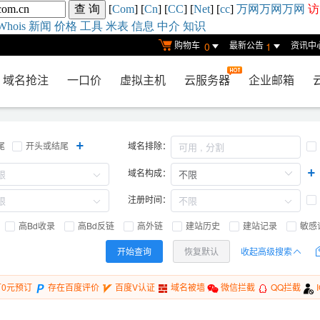
[
Com
] [
Cn
] [
CC
] [
Net
] [
cc
]
万网
万网
万网
访
Whois
新闻
价格
工具
米表
信息
中介
知识