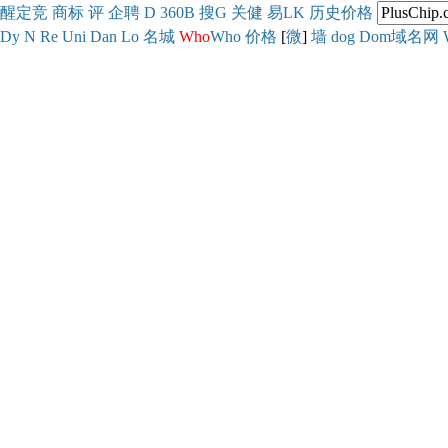
醒
定
竞
商
标
评
企
聘
D
360
B
搜
G
关健
易
LK
历史
价格
Dy
N
Re
Uni
Dan
Lo
名城
Who
Who
价格
[
微
]
墙
dog
Dom域名网