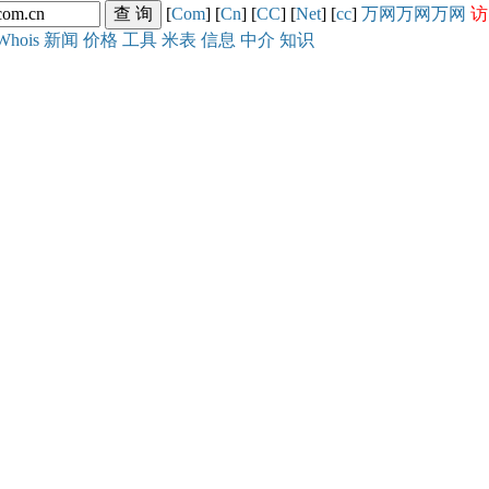
[
Com
] [
Cn
] [
CC
] [
Net
] [
cc
]
万网
万网
万网
访
Whois
新闻
价格
工具
米表
信息
中介
知识