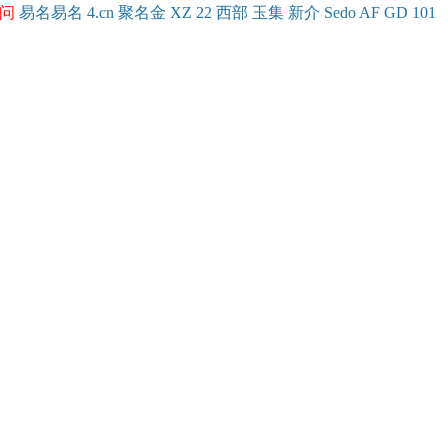
问
易名
易
名
4.cn
聚名
金
XZ
22
西部
玉
集
新
介
Se
do
AF
GD
101