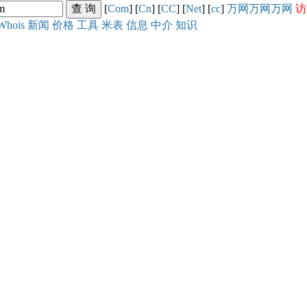
[
Com
] [
Cn
] [
CC
] [
Net
] [
cc
]
万网
万网
万网
访
Whois
新闻
价格
工具
米表
信息
中介
知识