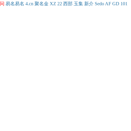
问
易名
易
名
4.cn
聚名
金
XZ
22
西部
玉
集
新
介
Se
do
AF
GD
101