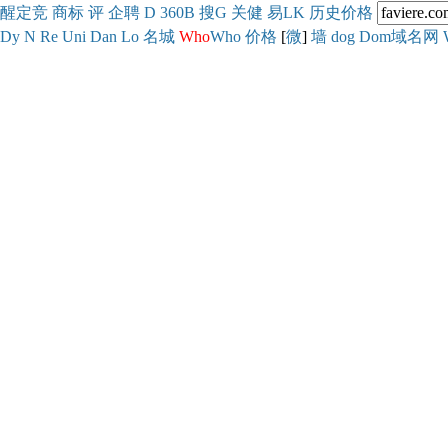
醒
定
竞
商
标
评
企
聘
D
360
B
搜
G
关健
易
LK
历史
价格
Dy
N
Re
Uni
Dan
Lo
名城
Who
Who
价格
[
微
]
墙
dog
Dom域名网