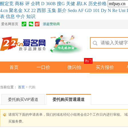
醒
定
竞
商
标
评
企
聘
D
360
B
搜
G
关健
易
LK
历史
价格
4.cn
聚名
金
XZ
22
西部
玉
集
新
介
Se
do
AF
GD
101
Dy
N
Re
Uni
表
信息
中介
知识