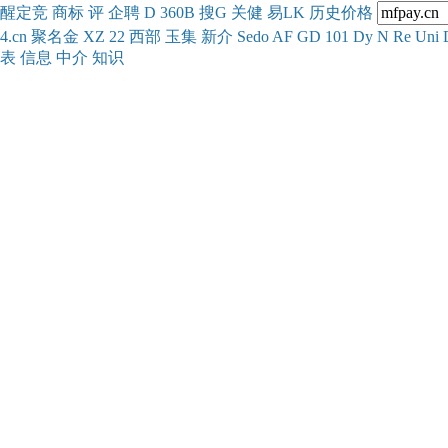
醒
定
竞
商
标
评
企
聘
D
360
B
搜
G
关健
易
LK
历史
价格
4.cn
聚名
金
XZ
22
西部
玉
集
新
介
Se
do
AF
GD
101
Dy
N
Re
Uni
表
信息
中介
知识