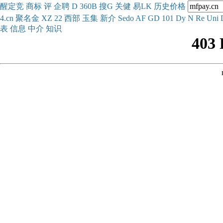
醒
定
竞
商
标
评
企
聘
D
360
B
搜
G
关健
易
LK
历史
价格
4.cn
聚名
金
XZ
22
西部
玉
集
新
介
Se
do
AF
GD
101
Dy
N
Re
Uni
表
信息
中介
知识