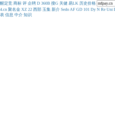
醒
定
竞
商
标
评
企
聘
D
360
B
搜
G
关健
易
LK
历史
价格
4.cn
聚名
金
XZ
22
西部
玉
集
新
介
Se
do
AF
GD
101
Dy
N
Re
Uni
表
信息
中介
知识