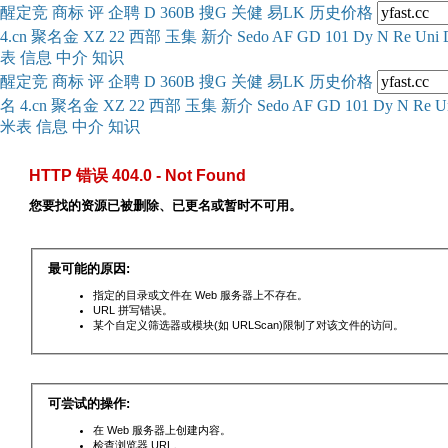
醒
定
竞
商
标
评
企
聘
D
360
B
搜
G
关健
易
LK
历史
价格
4.cn
聚名
金
XZ
22
西部
玉
集
新
介
Se
do
AF
GD
101
Dy
N
Re
Uni
表
信息
中介
知识