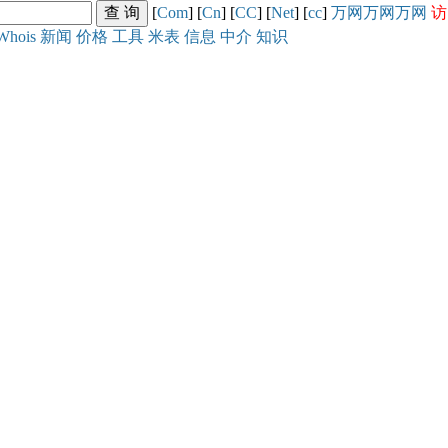
[
Com
] [
Cn
] [
CC
] [
Net
] [
cc
]
万网
万网
万网
访
Whois
新闻
价格
工具
米表
信息
中介
知识