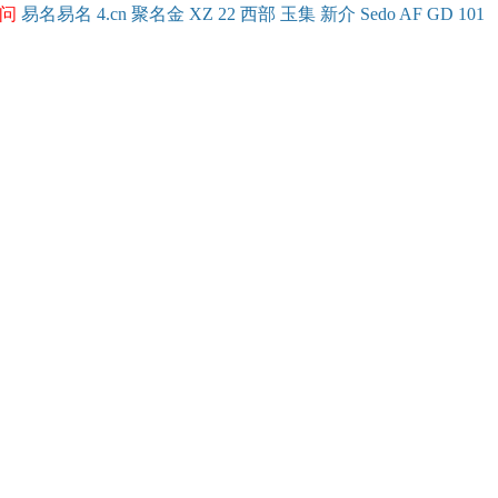
问
易名
易
名
4.cn
聚名
金
XZ
22
西部
玉
集
新
介
Se
do
AF
GD
101