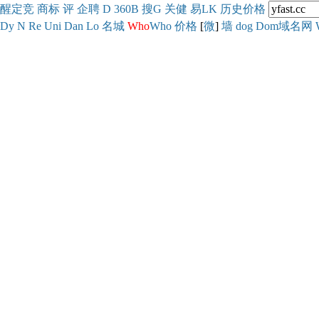
醒
定
竞
商
标
评
企
聘
D
360
B
搜
G
关健
易
LK
历史
价格
Dy
N
Re
Uni
Dan
Lo
名城
Who
Who
价格
[
微
]
墙
dog
Dom域名网