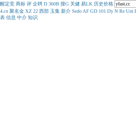
醒
定
竞
商
标
评
企
聘
D
360
B
搜
G
关健
易
LK
历史
价格
4.cn
聚名
金
XZ
22
西部
玉
集
新
介
Se
do
AF
GD
101
Dy
N
Re
Uni
表
信息
中介
知识