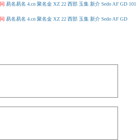
问
易名
易
名
4.cn
聚名
金
XZ
22
西部
玉
集
新
介
Se
do
AF
GD
101