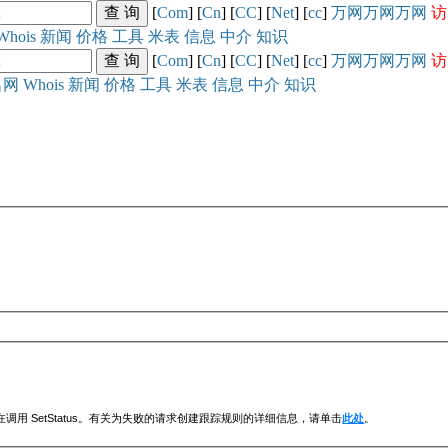
[
Com
] [
Cn
] [
CC
] [
Net
] [
cc
]
万网
万网
万网
访
Whois
新闻
价格
工具
米表
信息
中介
知识