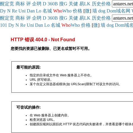
醒
定
竞
商
标
评
企
聘
D
360
B
搜
G
关健
易
LK
历史
价格
Dy
N
Re
Uni
Dan
Lo
名城
Who
Who
价格
[
微
]
墙
dog
Dom域名网