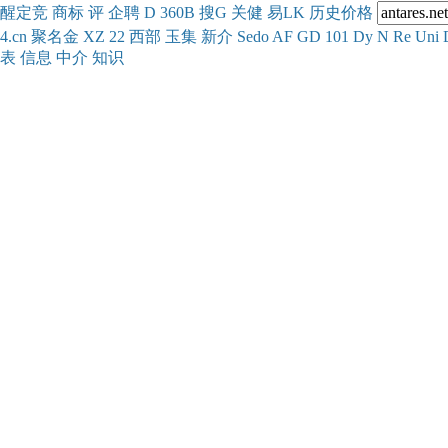
醒
定
竞
商
标
评
企
聘
D
360
B
搜
G
关健
易
LK
历史
价格
4.cn
聚名
金
XZ
22
西部
玉
集
新
介
Se
do
AF
GD
101
Dy
N
Re
Uni
表
信息
中介
知识