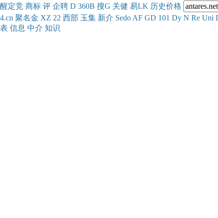
醒
定
竞
商
标
评
企
聘
D
360
B
搜
G
关健
易
LK
历史
价格
4.cn
聚名
金
XZ
22
西部
玉
集
新
介
Se
do
AF
GD
101
Dy
N
Re
Uni
表
信息
中介
知识