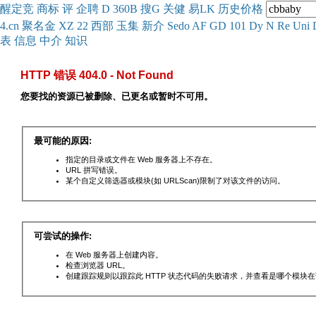
醒
定
竞
商
标
评
企
聘
D
360
B
搜
G
关健
易
LK
历史
价格
4.cn
聚名
金
XZ
22
西部
玉
集
新
介
Se
do
AF
GD
101
Dy
N
Re
Uni
表
信息
中介
知识