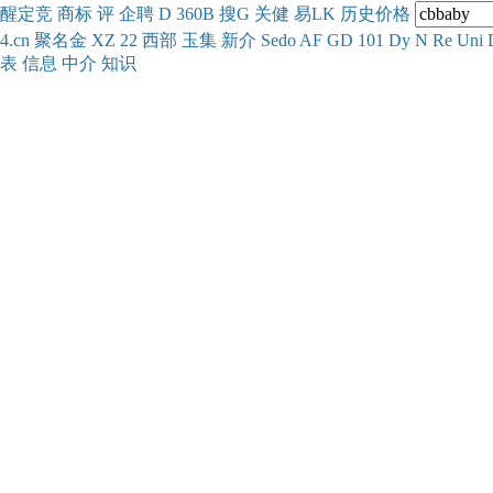
醒
定
竞
商
标
评
企
聘
D
360
B
搜
G
关健
易
LK
历史
价格
4.cn
聚名
金
XZ
22
西部
玉
集
新
介
Se
do
AF
GD
101
Dy
N
Re
Uni
表
信息
中介
知识