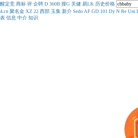
醒
定
竞
商
标
评
企
聘
D
360
B
搜
G
关健
易
LK
历史
价格
4.cn
聚名
金
XZ
22
西部
玉
集
新
介
Se
do
AF
GD
101
Dy
N
Re
Uni
表
信息
中介
知识