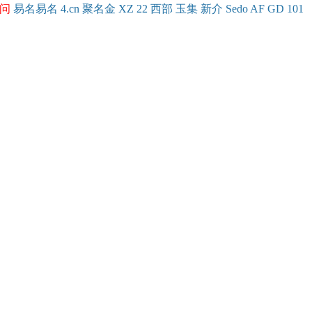
问
易名
易
名
4.cn
聚名
金
XZ
22
西部
玉
集
新
介
Se
do
AF
GD
101