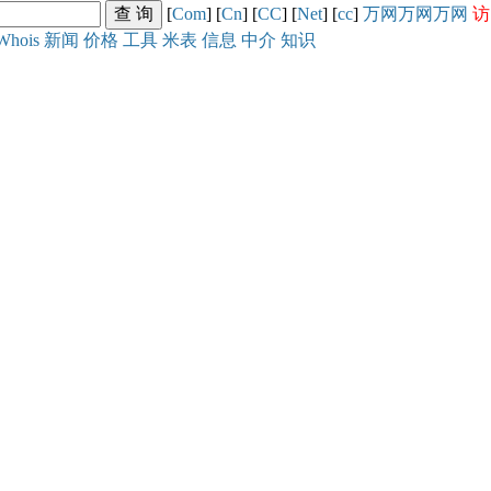
[
Com
] [
Cn
] [
CC
] [
Net
] [
cc
]
万网
万网
万网
访
Whois
新闻
价格
工具
米表
信息
中介
知识