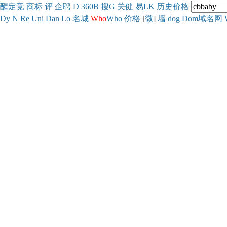
醒
定
竞
商
标
评
企
聘
D
360
B
搜
G
关健
易
LK
历史
价格
Dy
N
Re
Uni
Dan
Lo
名城
Who
Who
价格
[
微
]
墙
dog
Dom域名网