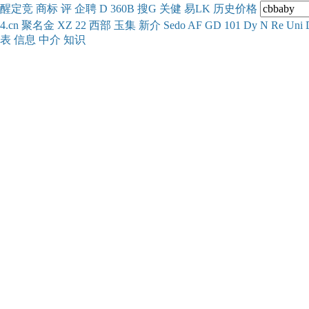
醒
定
竞
商
标
评
企
聘
D
360
B
搜
G
关健
易
LK
历史
价格
4.cn
聚名
金
XZ
22
西部
玉
集
新
介
Se
do
AF
GD
101
Dy
N
Re
Uni
表
信息
中介
知识