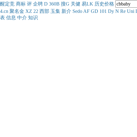
醒
定
竞
商
标
评
企
聘
D
360
B
搜
G
关健
易
LK
历史
价格
4.cn
聚名
金
XZ
22
西部
玉
集
新
介
Se
do
AF
GD
101
Dy
N
Re
Uni
表
信息
中介
知识