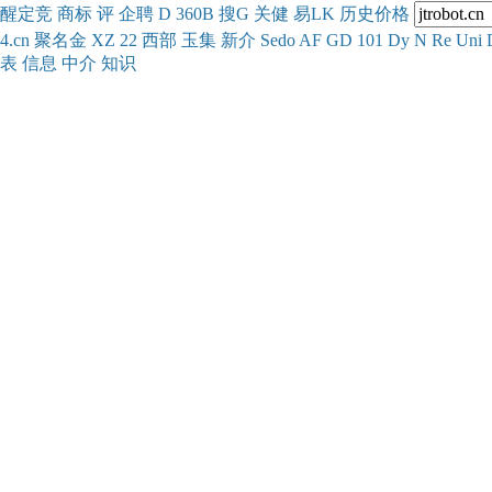
醒
定
竞
商
标
评
企
聘
D
360
B
搜
G
关健
易
LK
历史
价格
4.cn
聚名
金
XZ
22
西部
玉
集
新
介
Se
do
AF
GD
101
Dy
N
Re
Uni
表
信息
中介
知识