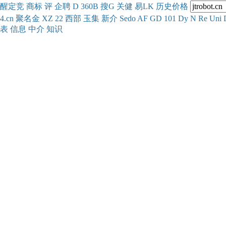
醒
定
竞
商
标
评
企
聘
D
360
B
搜
G
关健
易
LK
历史
价格
4.cn
聚名
金
XZ
22
西部
玉
集
新
介
Se
do
AF
GD
101
Dy
N
Re
Uni
表
信息
中介
知识