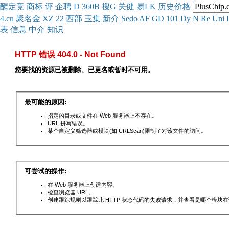
醒
定
竞
商
标
评
企
聘
D
360
B
搜
G
关健
易
LK
历史
价格
4.cn
聚名
金
XZ
22
西部
玉
集
新
介
Se
do
AF
GD
101
Dy
N
Re
Uni
表
信息
中介
知识