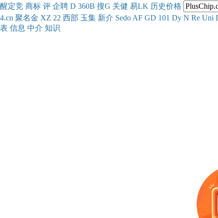
醒
定
竞
商
标
评
企
聘
D
360
B
搜
G
关健
易
LK
历史
价格
4.cn
聚名
金
XZ
22
西部
玉
集
新
介
Se
do
AF
GD
101
Dy
N
Re
Uni
表
信息
中介
知识