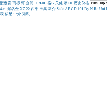
醒
定
竞
商
标
评
企
聘
D
360
B
搜
G
关健
易
LK
历史
价格
4.cn
聚名
金
XZ
22
西部
玉
集
新
介
Se
do
AF
GD
101
Dy
N
Re
Uni
表
信息
中介
知识