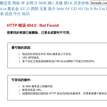
醒
定
竞
商
标
评
企
聘
D
360
B
搜
G
关健
易
LK
历史
价格
4.cn
聚名
金
XZ
22
西部
玉
集
新
介
Se
do
AF
GD
101
Dy
N
Re
Uni
表
信息
中介
知识