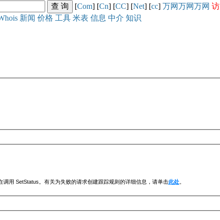
[
Com
] [
Cn
] [
CC
] [
Net
] [
cc
]
万网
万网
万网
访
Whois
新闻
价格
工具
米表
信息
中介
知识