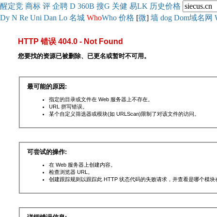
醒
定
竞
商
标
评
企
聘
D
360
B
搜
G
关健
易
LK
历史
价格
Dy
N
Re
Uni
Dan
Lo
名城
Who
Who
价格
[
微
]
墙
dog
Dom域名网