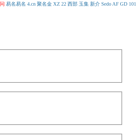
问
易名
易
名
4.cn
聚名
金
XZ
22
西部
玉
集
新
介
Se
do
AF
GD
101