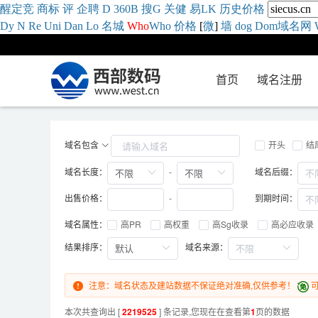
醒
定
竞
商
标
评
企
聘
D
360
B
搜
G
关健
易
LK
历史
价格
Dy
N
Re
Uni
Dan
Lo
名城
Who
Who
价格
[
微
]
墙
dog
Dom域名网