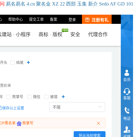
问
易名
易
名
4.cn
聚名
金
XZ
22
西部
玉
集
新
介
Se
do
AF
GD
101