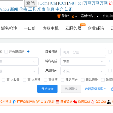
[
Com
] [
Cn
] [
CC
] [
Net
] [
cc
]
万网
万网
万网
访
Whois
新闻
价格
工具
米表
信息
中介
知识