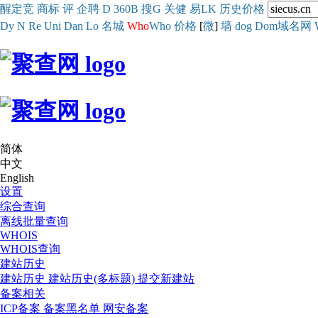
醒
定
竞
商
标
评
企
聘
D
360
B
搜
G
关健
易
LK
历史
价格
Dy
N
Re
Uni
Dan
Lo
名城
Who
Who
价格
[
微
]
墙
dog
Dom域名网