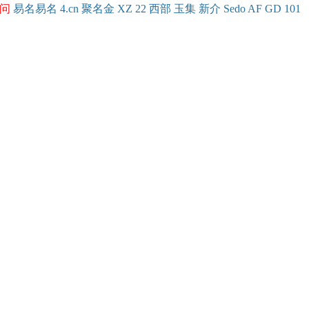
问
易名
易
名
4.cn
聚名
金
XZ
22
西部
玉
集
新
介
Se
do
AF
GD
101