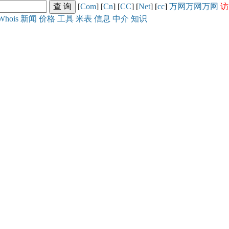
[
Com
] [
Cn
] [
CC
] [
Net
] [
cc
]
万网
万网
万网
访
Whois
新闻
价格
工具
米表
信息
中介
知识