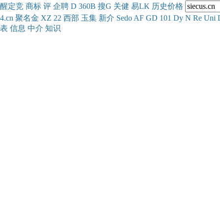
醒
定
竞
商
标
评
企
聘
D
360
B
搜
G
关健
易
LK
历史
价格
4.cn
聚名
金
XZ
22
西部
玉
集
新
介
Se
do
AF
GD
101
Dy
N
Re
Uni
表
信息
中介
知识